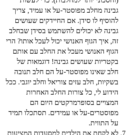
(וחסכוני יותר למחלבות). כדי לעשות
גבינה מחלב מפוסטר-על או עמיד, צריך
להוסיף לו סידן. אם החיידקים שעושים
גבינה לא יכולים להשתמש בסידן שבחלב
זה, איך הגוף האנושי יכול לעכל אותו? הרי
הגוף האנושי מעכל את החלב עם אותם
בקטריות שעושים גבינה! דוגמאות של
חלב שאינו מפוסטר-על הם חלב תנובה
בשקיות, חלב עזים צוריאל וחלב יוגבי. ככל
הידוע לי, כל צורות החלב האחרות
המצויים בסופרמרקטים היום הם
מפוסטרים-על או עמידים. תסתכלו תמיד
על התווית.
​לא לקחת את הילדים למסעדות המציעות