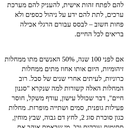
להם לפתח זהות אישית, להעניק להם מערכת
ערכים, לתת להם ידע על ניהול כספים ולא
פחות חשוב – לבסס עבורם הרגלי אכילה
בריאים לכל החיים.
אם לפני 100 שנה, 50% האנשים מתו ממחלות
זיהומיות, היום אותו אחוז מתים ממחלות
כרוניות, לעיתים אחרי שנים של סבל. רוב
המחלות האלה קשורות למה שנקרא "סגנון
חיים", דבר שכולל עישון, עודף משקל, חוסר
פעילות גופנית, סמים ושתייה מופרזת. מחלות
כגון סוכרת סוג 2, לחץ דם גבוה, שבץ מוחין,
סתימות עורקים וכו'. מי שבאמת אוהב את