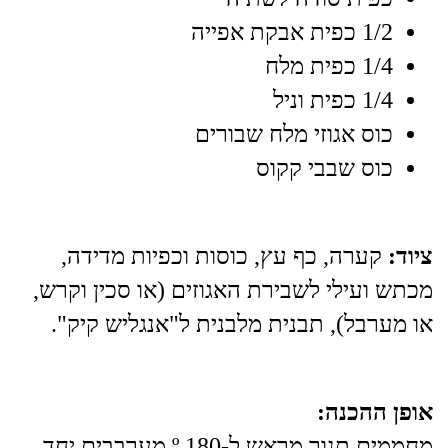
1/2 כפית אבקת אפייה
1/4 כפית מלח
1/4 כפית וניל
כוס אגוזי מלח שבורים
כוס שבבי קקוס
ציוד:
קערה, כף עץ, כוסות וכפיות מדידה,
מכתש ועילי לשבירת האגוזים (או סכין וקרש,
או מערבל), תבנית מלבנית ל"אנגליש קיק".
אופן ההכנה:
מחממים תנור מראש ל-º.180 מערבבים יחד