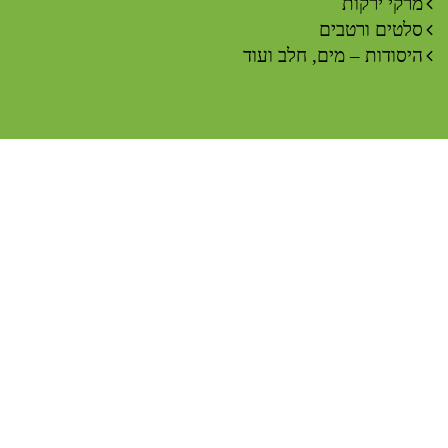
מרקי ירקות
סלטים ורטבים
היסודות – מים, חלב ועוד