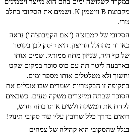
במקרר לשלושה ימים בהם הוא מייצר ויטמינים
מקבוצת B וויטמין K, ושמים את הסקובי בחלב
טרי.
הסקובי של קמבוצ'ה ("אם הקמבוצ'ה") נראה
כאורח מהחלל החיצון. היא דיסק לבן בקוטר
של כף היד, שניזון מתה ממותק. שמים אותו
בארבעה ליטר תה עם כוס סוכר במקום שקט
וחשוך ולא מטלטלים אותו מספר ימים.
בתקופה זו הבקטריות ושמרים שבו אוכלים את
הסוכר שבתה ומייצרים משקה טעים. כשבאים
לקחת את המשקה ולשים אותו בתה חדש,
רואים בדרך כלל שרובץ עליו עוד סקובי תינוק!
בגלל שהסקובי הוא קהילה של צמחים