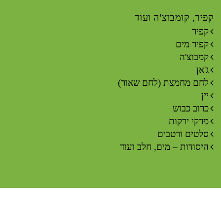
קפיר, קומבוצ'ה ועוד
קפיר
קפיר מים
קמבוצ'ה
ג'אן
לחם מחמצת (לחם שאור)
יין
כרוב כבוש
מרקי ירקות
סלטים ורטבים
היסודות – מים, חלב ועוד