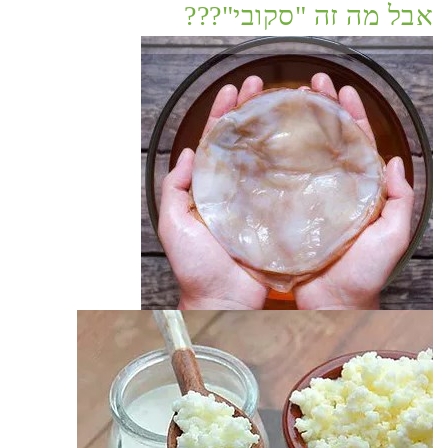
אבל מה זה "סקובי"???