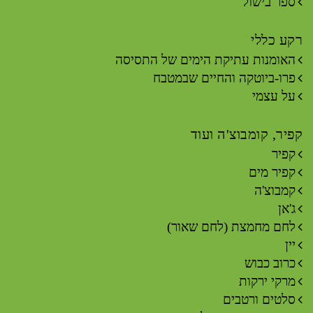
ספר בישול
רקע כללי
האומנות עתיקת הימים של התסיסה
פרו-ביוטקה והחיים שבמטבח
על עצמי
קפיר, קומבוצ'ה ועוד
קפיר
קפיר מים
קמבוצ'ה
ג'אן
לחם מחמצת (לחם שאור)
יין
כרוב כבוש
מרקי ירקות
סלטים ורטבים